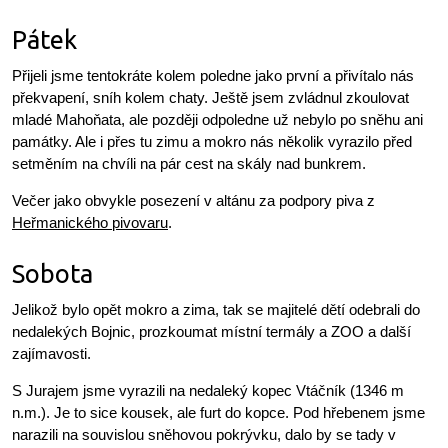
Pátek
Přijeli jsme tentokráte kolem poledne jako první a přivítalo nás
překvapení, sníh kolem chaty. Ještě jsem zvládnul zkoulovat
mladé Mahoňata, ale později odpoledne už nebylo po sněhu ani
památky. Ale i přes tu zimu a mokro nás několik vyrazilo před
setměním na chvíli na pár cest na skály nad bunkrem.
Večer jako obvykle posezení v altánu za podpory piva z
Heřmanického pivovaru
.
Sobota
Jelikož bylo opět mokro a zima, tak se majitelé dětí odebrali do
nedalekých Bojnic, prozkoumat místní termály a ZOO a další
zajímavosti.
S Jurajem jsme vyrazili na nedaleký kopec Vtáčník (1346 m
n.m.). Je to sice kousek, ale furt do kopce. Pod hřebenem jsme
narazili na souvislou sněhovou pokrývku, dalo by se tady v