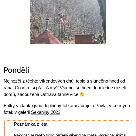
Pondělí
Nejhezčí z těchto víkendových dnů, teplo a slunečno hned od
rána! Co více si přát. A my? Všichni se hned dopoledne rozjeli
domů, začouzená Ostrava táhne více
Fotky v článku jsou doplněny fotkami Juraje a Pavla, více mých
fotek v galerii
Sekaniny 2023
Poznámka z léta
Nakonec se tento prodloužený víkend na chatě Smrečina ukázal