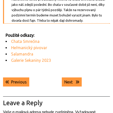
jako náš zdejší poslední. Bo chata v současné době již není, díky
výbuchu plynu o pár týdnů později. Takže na rezervovaný
podzimní termín budeme muset bohužel vyrazit jinam. Bylo tu
docela dost fajn. Třeba to nějak dají dohromady.
Chata Smrečina
Heřmanický pivovar
Salamandra
Galerie Sekaniny 2023
Navigace
Previous post:
Next post:
Previous
Next
pro
příspěvek
Leave a Reply
Vaše e-mailová adresa nebude zveřejněna.
Vyžadované