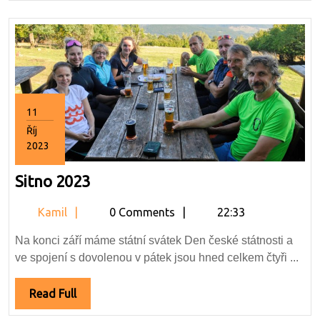
11
Říj
2023
11.10.2023
Sitno
Sitno 2023
2023
Kamil
Kamil
0 Comments
22:33
Na konci září máme státní svátek Den české státnosti a
ve spojení s dovolenou v pátek jsou hned celkem čtyři ...
Read
Read Full
Full