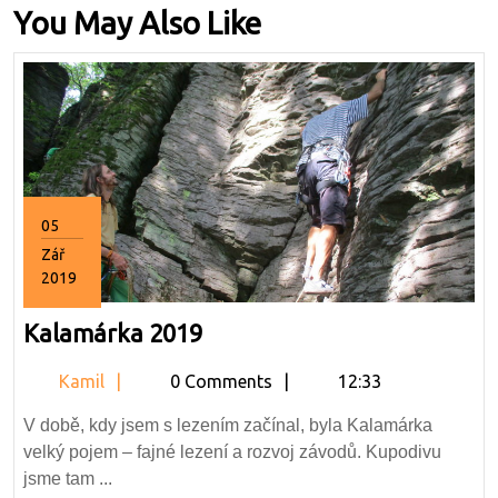
You May Also Like
05
Zář
2019
5.9.2019
Kalamárka
Kalamárka 2019
2019
Kamil
Kamil
0 Comments
12:33
V době, kdy jsem s lezením začínal, byla Kalamárka
velký pojem – fajné lezení a rozvoj závodů. Kupodivu
jsme tam ...