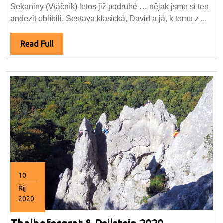
Sekaniny (Vtáčník) letos již podruhé … nějak jsme si ten
andezit oblíbili. Sestava klasická, David a já, k tomu z ...
Read
Read Full
Full
10
Říj
2020
10.10.2020
Thalhoferg