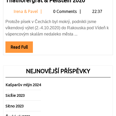
Thalhofergrat & Peilstein 2020
&
Irena
Irena & Pavel
0 Comments
22:37
Peilstein
&
2020
Protože písek v Čechách byl mokrý, podnikli jsme
Pavel
víkendový výlet (2.-4.10.2020) do Rakouska pod Vídeň k
vápencovým skalám nedaleko města ...
Read
Read Full
Full
NEJNOVĚJŠÍ PŘÍSPĚVKY
Kašparův mlýn 2024
Sicílie 2023
Sitno 2023