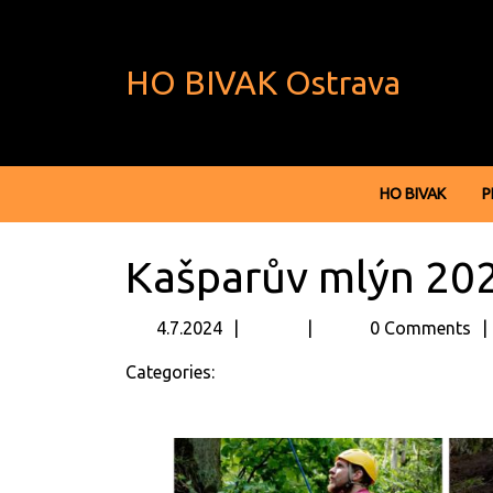
Skip
to
content
HO BIVAK Ostrava
Skip
to
content
HO BIVAK
P
Kašparův mlýn 20
4.7.2024
4.7.2024
0 Comments
Categories: