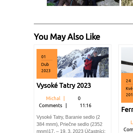
You May Also Like
01
Dub
2023
1.4.2023
24
Vysoké
Vysoké Tatry 2023
Kvě
Tatry
201
Michal
Michal
0
2023
24.
Comments
11:16
Fer
Vysoké Tatry, Baranie sedlo (2
L
384 mnm), Priečne sedlo (2352
Com
mnm)17. – 19. 3. 2023 Účastníci: