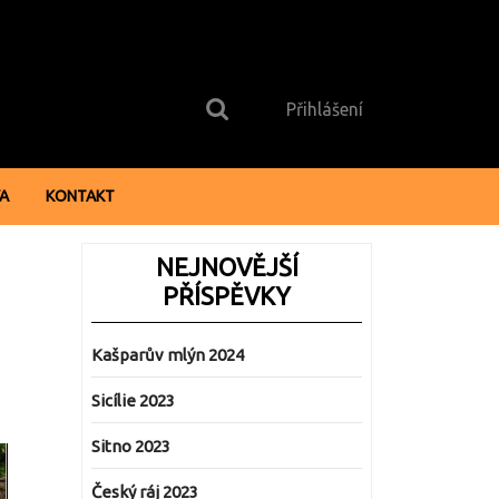
Search
Login
for:
Button
Přihlášení
VA
KONTAKT
NEJNOVĚJŠÍ
PŘÍSPĚVKY
Kašparův mlýn 2024
Sicílie 2023
Sitno 2023
Český ráj 2023