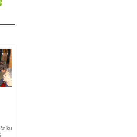
iny
áčníku
ý