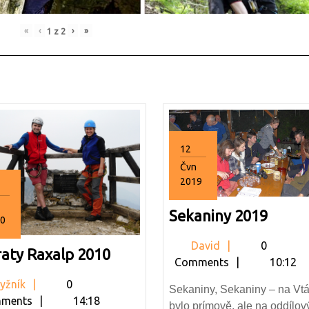
«
‹
›
»
1
z
2
12
Čvn
2019
12.6.2019
Sekan
Sekaniny 2019
0
2019
5.2010
David
David
0
Ferraty
raty Raxalp 2010
Comments
10:12
Raxalp
Lyžník
yžník
0
2010
Sekaniny, Sekaniny – na Vt
ments
14:18
bylo prímově, ale na oddílov