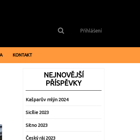
Search
Login
for:
Button
Přihlášení
VA
KONTAKT
NEJNOVĚJŠÍ
PŘÍSPĚVKY
Kašparův mlýn 2024
Sicílie 2023
Sitno 2023
Český ráj 2023