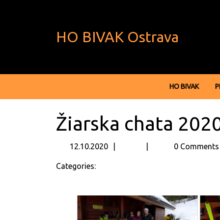
Skip
to
content
HO BIVAK Ostrava
Skip
to
content
HO BIVAK
P
Žiarska chata 202
12.10.2020
12.10.2020
0 Comments
Categories: