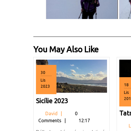
You May Also Like
30
Lis
18
2023
30.11.2023
Lis
201
Sicílie
Sicílie 2023
18.
2023
Tat
David
David
0
Comments
12:17
L