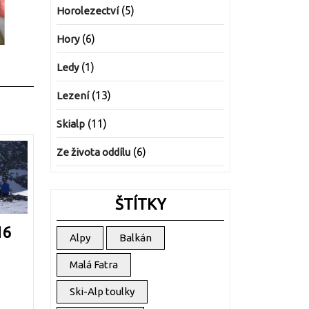
(5)
Horolezectví
(6)
Hory
(1)
Ledy
(13)
Lezení
(11)
Skialp
(6)
Ze života oddílu
ŠTÍTKY
Amberger
16
Alpy
Balkán
Hütte
Malá Fatra
2016
Ski-Alp toulky