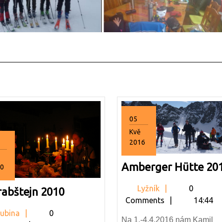
05
Kvě
2016
5.5.2016
Amberger Hütte 20
0
11.2010
Lyžník
Lyžník
0
Tatrabštejn
rabštejn 2010
Comments
14:44
2010
Lubina
ubina
0
Na 1.-4.4.2016 nám Kamil