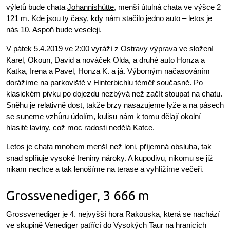
výletů bude chata
Johannishütte
, menší útulná chata ve výšce 2
121 m. Kde jsou ty časy, kdy nám stačilo jedno auto – letos je
nás 10. Aspoň bude veseleji.
V pátek 5.4.2019 ve 2:00 vyráží z Ostravy výprava ve složení
Karel, Okoun, David a nováček Olda, a druhé auto Honza a
Katka, Irena a Pavel, Honza K. a já. Výborným načasováním
dorážíme na parkoviště v Hinterbichlu téměř současně. Po
klasickém pivku po dojezdu nezbývá než začít stoupat na chatu.
Sněhu je relativně dost, takže brzy nasazujeme lyže a na pásech
se suneme vzhůru údolím, kulisu nám k tomu dělají okolní
hlasité laviny, což moc radosti nedělá Katce.
Letos je chata mnohem menší než loni, příjemná obsluha, tak
snad splňuje vysoké Ireniny nároky. A kupodivu, nikomu se již
nikam nechce a tak lenošíme na terase a vyhlížíme večeři.
Grossvenediger, 3 666 m
Grossvenediger je 4. nejvyšší hora Rakouska, která se nachází
ve skupině Venediger patřící do Vysokých Taur na hranicích