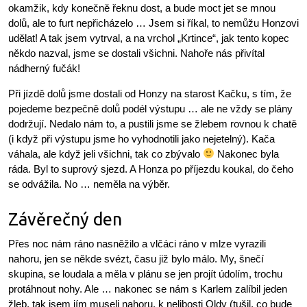
okamžik, kdy konečně řeknu dost, a bude moct jet se mnou
dolů, ale to furt nepřicházelo … Jsem si říkal, to nemůžu Honzovi
udělat! A tak jsem vytrval, a na vrchol „Krtince“, jak tento kopec
někdo nazval, jsme se dostali všichni. Nahoře nás přivítal
nádherný fučák!
Při jízdě dolů jsme dostali od Honzy na starost Kačku, s tím, že
pojedeme bezpečně dolů podél výstupu … ale ne vždy se plány
dodržují. Nedalo nám to, a pustili jsme se žlebem rovnou k chatě
(i když při výstupu jsme ho vyhodnotili jako nejetelný). Kača
váhala, ale když jeli všichni, tak co zbývalo
Nakonec byla
ráda. Byl to suprový sjezd. A Honza po příjezdu koukal, do čeho
se odvážila. No … neměla na výběr.
Závěrečný den
Přes noc nám ráno nasněžilo a vlčáci ráno v mlze vyrazili
nahoru, jen se někde svézt, času již bylo málo. My, šnečí
skupina, se loudala a měla v plánu se jen projít údolím, trochu
protáhnout nohy. Ale … nakonec se nám s Karlem zalíbil jeden
žleb, tak jsem jím museli nahoru, k nelibosti Oldy (tušil, co bude