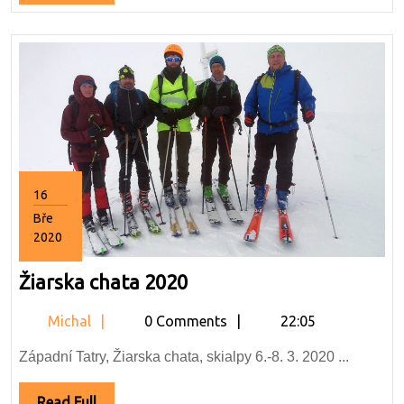
Full
16
Bře
2020
16.3.2020
Žiarska
Žiarska chata 2020
chata
Michal
Michal
0 Comments
22:05
2020
Západní Tatry, Žiarska chata, skialpy 6.-8. 3. 2020 ...
Read
Read Full