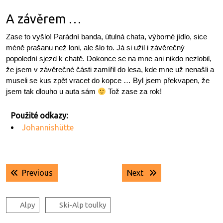
A závěrem …
Zase to vyšlo! Parádní banda, útulná chata, výborné jídlo, sice
méně prašanu než loni, ale šlo to. Já si užil i závěrečný
popolední sjezd k chatě. Dokonce se na mne ani nikdo nezlobil,
že jsem v závěrečné části zamířil do lesa, kde mne už nenašli a
museli se kus zpět vracet do kopce … Byl jsem překvapen, že
jsem tak dlouho u auta sám
Tož zase za rok!
Johannishütte
Navigace
Previous post:
Next post:
Previous
Next
pro
příspěvek
Alpy
Ski-Alp toulky