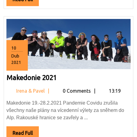
Full
10
Dub
2021
10.4.2021
Makedonie
Makedonie 2021
2021
Irena
Irena & Pavel
0 Comments
13:19
&
Makedonie 19.-28.2.2021 Pandemie Covidu zrušila
Pavel
všechny naše plány na vícedenní výlety za sněhem do
Alp. Rakouské hranice se zavřely a ...
Read
Read Full