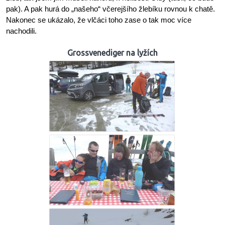
pak). A pak hurá do „našeho“ včerejšího žlebíku rovnou k chatě.
Nakonec se ukázalo, že vlčáci toho zase o tak moc více
nachodili.
Grossvenediger na lyžích