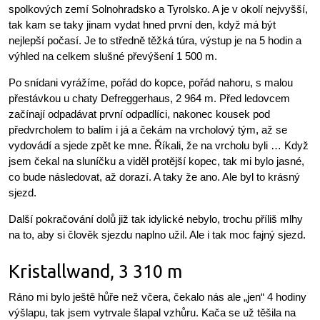
spolkových zemí Solnohradsko a Tyrolsko. A je v okolí nejvyšší,
tak kam se taky jinam vydat hned první den, když má být
nejlepší počasí. Je to středně těžká túra, výstup je na 5 hodin a
výhled na celkem slušné převýšení 1 500 m.
Po snídani vyrážíme, pořád do kopce, pořád nahoru, s malou
přestávkou u chaty Defreggerhaus, 2 964 m. Před ledovcem
začínají odpadávat první odpadlíci, nakonec kousek pod
předvrcholem to balím i já a čekám na vrcholový tým, až se
vydovádí a sjede zpět ke mne. Říkali, že na vrcholu byli … Když
jsem čekal na sluníčku a viděl protější kopec, tak mi bylo jasné,
co bude následovat, až dorazí. A taky že ano. Ale byl to krásný
sjezd.
Další pokračování dolů již tak idylické nebylo, trochu příliš mlhy
na to, aby si člověk sjezdu naplno užil. Ale i tak moc fajný sjezd.
Kristallwand, 3 310 m
Ráno mi bylo ještě hůře než včera, čekalo nás ale „jen“ 4 hodiny
výšlapu, tak jsem vytrvale šlapal vzhůru. Kača se už těšila na