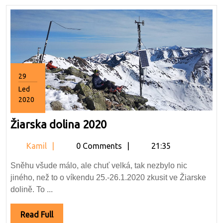
29
Led
2020
29.1.2020
Žiarska
Žiarska dolina 2020
dolina
Kamil
Kamil
0 Comments
21:35
2020
Sněhu všude málo, ale chuť velká, tak nezbylo nic
jiného, než to o víkendu 25.-26.1.2020 zkusit ve Žiarske
dolině. To ...
Read
Read Full