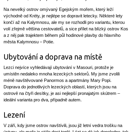
Na nevelký ostrov omývaný Egejským mořem, který leží
východně od Kréty, je nejlépe se dopravit letecky. Některé lety
končí až na Kalymnosu, ale my se rozhodli pro variantu, kterou
volí zřejmě většina cestovatelů, a sice přílet na blízký ostrov Kos
a z něj pak trajektem během půl hodinové plavby do hlavního
města Kalymnosu – Potie.
Ubytování a doprava na místě
Lezci nejvíce vyhledávají ubytování v Masouri, protože je
umístěn nedaleko mnoha lezeckých sektorů. My jsme zvolili
méně navštěvované Panormos a apartmány Mary Popi.
Doprava do jednotlivých lezeckých oblastí, kterých jsou na
ostrově na čtyři desítky, je asi nejlepší pronajatým skútrem –
ideální varianta pro dva, případně autem.
Lezení
V září, kdy jsme ostrov navštívili, jsou již letní vedra trošku na
ústupu, ale moře je stále dost teplé. Lézt se dá jak dopoledne, tak