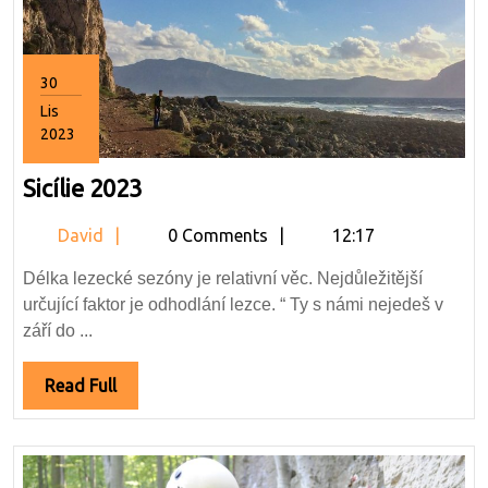
30
Lis
2023
30.11.2023
Sicílie
Sicílie 2023
2023
David
David
0 Comments
12:17
Délka lezecké sezóny je relativní věc. Nejdůležitější
určující faktor je odhodlání lezce. “ Ty s námi nejedeš v
září do ...
Read
Read Full
Full