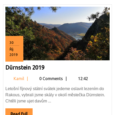
30
Říj
2019
30.10.2019
Dürnstein
Dürnstein 2019
2019
Kamil
Kamil
0 Comments
12:42
Letošní říjnový státní svátek jedeme oslavit lezením do
Rakous, vybrali jsme skály v okolí městečka Dürnstein.
Chtěli jsme ujet davům ...
Read
Read Full