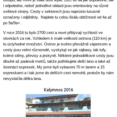
i odpoledne, neboť jednotlivé oblasti jsou orientovány na různé
světové strany. Cesty v sektorech jsou naprosto luxusně
označeny i odjištěny. Najdete tu celou škálu obtížností od 4a až
po 9a/9a+.
V roce 2016 tu bylo 2700 cest a nové přibývají rychlostí ve
stovkách za rok. Vzhledem k malé velikosti ostrova (110 km) je
to úctyhodné množství. Ostrov je tvořen převážně vápencem a
cesty jsou velmi různorodé, vyskytují se jak rajbasy, tak tufy,
kolmé stěny, převisy a jeskyně. Některé jednodélkové cesty jsou
dlouhé až padesát metrů, takže potřebujete delší lano a také až
šestnáct expresek. My jsme byli vybaveni 70 m lanem a 15
expreskami a i tak jsme do delších cest nemohli, protože by nám
nevystačila délka lana.
Kalymnos 2016