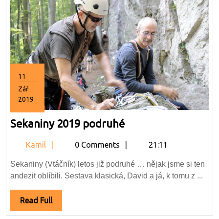
11
Zář
2019
11.9.2019
Sekaniny
Sekaniny 2019 podruhé
2019
Kamil
Kamil
0 Comments
21:11
podruhé
Sekaniny (Vtáčník) letos již podruhé … nějak jsme si ten
andezit oblíbili. Sestava klasická, David a já, k tomu z ...
Read
Read Full
Full