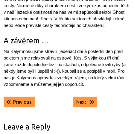
cesty. Nicméně díky charakteru cest i velkým zastoupením těch
v naší lezecké obtížnosti na nás velmi zapůsobil sektor Ghost
kitchen nebo např. Poets. V těchto sektorech převládají kolmé
nebo lehce převislé cesty techničtějšího charakteru.
A závěrem …
Na Kalymnosu jsme strávili jedenáct dní a poslední den před
odletem jsme relaxovali na ostrově Kos. S výjimkou tří dnů,
jsme každé dopoledne lezli na skalách, odpoledne lovili ryby (a
někdy jsme byli i úspěšní :-)), koupali se a potápěli v moři. Pro
nás je Kalymnos opravdu lezeckým rájem, na který velmi rádi
vzpomínáme a můžeme jej jen doporučit.
Navigace
Previous post:
Next post:
Previous
Next
pro
příspěvek
Leave a Reply