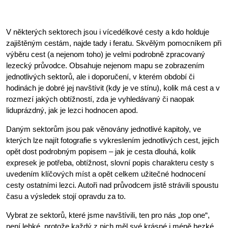
V některých sektorech jsou i vícedélkové cesty a kdo holduje
zajištěným cestám, najde tady i feratu. Skvělým pomocníkem při
výběru cest (a nejenom toho) je velmi podrobně zpracovaný
lezecký průvodce. Obsahuje nejenom mapu se zobrazením
jednotlivých sektorů, ale i doporučení, v kterém období či
hodinách je dobré jej navštívit (kdy je ve stínu), kolik má cest a v
rozmezí jakých obtížností, zda je vyhledávaný či naopak
liduprázdný, jak je lezci hodnocen apod.
Daným sektorům jsou pak věnovány jednotlivé kapitoly, ve
kterých lze najít fotografie s vykreslením jednotlivých cest, jejich
opět dost podrobným popisem – jak je cesta dlouhá, kolik
expresek je potřeba, obtížnost, slovní popis charakteru cesty s
uvedením klíčových míst a opět celkem užitečné hodnocení
cesty ostatními lezci. Autoři nad průvodcem jistě strávili spoustu
času a výsledek stojí opravdu za to.
Vybrat ze sektorů, které jsme navštívili, ten pro nás „top one“,
není lehké, protože každý z nich měl své krásné i méně hezké